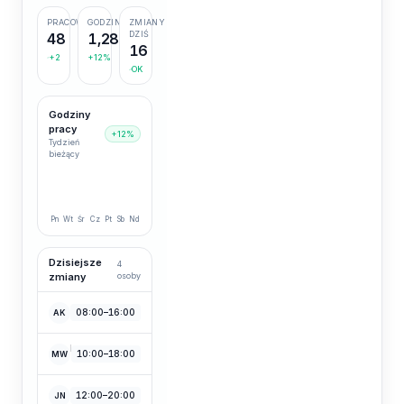
PRACOWNICY
GODZINY
ZMIANY
DZIŚ
48
1,284
16
+2
+12%
OK
Godziny
pracy
+12%
Tydzień
bieżący
Pn
Wt
Śr
Cz
Pt
Sb
Nd
Dzisiejsze
4
zmiany
osoby
Anna Kowalska
08:00–16:00
AK
Recepcja
Marek Wiśniewski
10:00–18:00
MW
Kuchnia
Joanna Nowak
12:00–20:00
JN
Sala